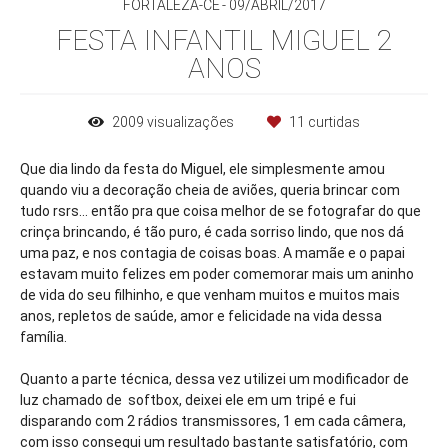
FORTALEZA-CE
09/ABRIL/2017
FESTA INFANTIL MIGUEL 2
ANOS
2009
visualizações
11
curtidas
Que dia lindo da festa do Miguel, ele simplesmente amou
quando viu a decoração cheia de aviões, queria brincar com
tudo rsrs... então pra que coisa melhor de se fotografar do que
crinça brincando, é tão puro, é cada sorriso lindo, que nos dá
uma paz, e nos contagia de coisas boas. A mamãe e o papai
estavam muito felizes em poder comemorar mais um aninho
de vida do seu filhinho, e que venham muitos e muitos mais
anos, repletos de saúde, amor e felicidade na vida dessa
família.
Quanto a parte técnica, dessa vez utilizei um modificador de
luz chamado de softbox, deixei ele em um tripé e fui
disparando com 2 rádios transmissores, 1 em cada câmera,
com isso consegui um resultado bastante satisfatório, com