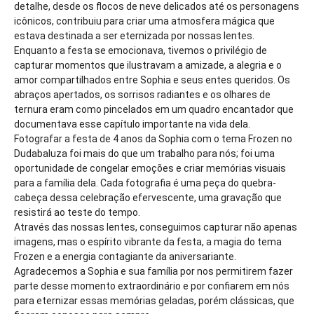
detalhe, desde os flocos de neve delicados até os personagens
icônicos, contribuiu para criar uma atmosfera mágica que
estava destinada a ser eternizada por nossas lentes.
Enquanto a festa se emocionava, tivemos o privilégio de
capturar momentos que ilustravam a amizade, a alegria e o
amor compartilhados entre Sophia e seus entes queridos. Os
abraços apertados, os sorrisos radiantes e os olhares de
ternura eram como pincelados em um quadro encantador que
documentava esse capítulo importante na vida dela.
Fotografar a festa de 4 anos da Sophia com o tema Frozen no
Dudabaluza foi mais do que um trabalho para nós; foi uma
oportunidade de congelar emoções e criar memórias visuais
para a família dela. Cada fotografia é uma peça do quebra-
cabeça dessa celebração efervescente, uma gravação que
resistirá ao teste do tempo.
Através das nossas lentes, conseguimos capturar não apenas
imagens, mas o espírito vibrante da festa, a magia do tema
Frozen e a energia contagiante da aniversariante.
Agradecemos a Sophia e sua família por nos permitirem fazer
parte desse momento extraordinário e por confiarem em nós
para eternizar essas memórias geladas, porém clássicas, que