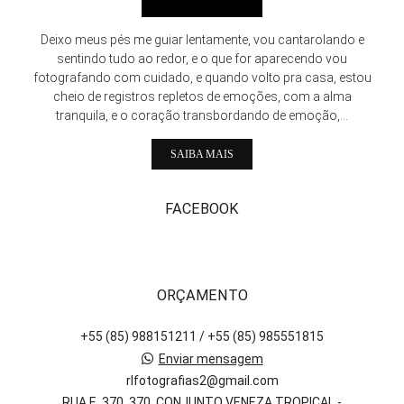
Deixo meus pés me guiar lentamente, vou cantarolando e
sentindo tudo ao redor, e o que for aparecendo vou
fotografando com cuidado, e quando volto pra casa, estou
cheio de registros repletos de emoções, com a alma
tranquila, e o coração transbordando de emoção,...
SAIBA MAIS
FACEBOOK
ORÇAMENTO
+55 (85) 988151211 / +55 (85) 985551815
Enviar mensagem
rlfotografias2@gmail.com
RUA E, 370, 370, CONJUNTO VENEZA TROPICAL -