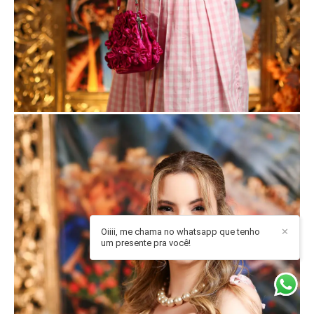
Oiiii, me chama no whatsapp que tenho
✕
um presente pra você!