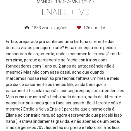
MANGO
19/DEZEMBRO/2017
ENAILE + IVO
1833
visualizações
126
curtidas
Então, preparado pra conhecer uma história diferente das
demais vistas por aqui no site? Essa começou num pedido
inesperado de orçamento, onde o casamento estava já muito
em cima, porque geralmente se fecha contratos com
fornecedores com 1 ano ou 2 anos de antecedência não é
mesmo? Mas não com esse casal, acho que quando
marcamos nossa reunião pra fechar, faltava um mês e meio
pro dia do casamento ou menos kkk, ainda bem que o
casamento foi pela manhã e consegui espaço pra atender eles.
Mas creio que isso não tenha nada demais, nada de diferente
nessa história, nada que a faça ser assim tão diferente não é
mesmo? Então a Noiva Enaile ( perceba que o nome dela é
Eliane ao contrário rsrs, só agora escrevendo que percebi isso
haha ), estava lindamente grávida, e não apenas de um bebê,
mas de gêmeos /0\ , fiquei tão surpreso e feliz com a noticia,