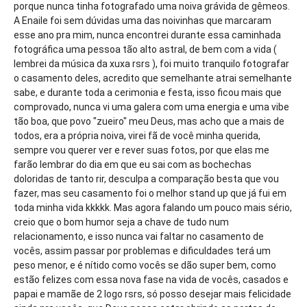
porque nunca tinha fotografado uma noiva grávida de gêmeos.
A Enaile foi sem dúvidas uma das noivinhas que marcaram
esse ano pra mim, nunca encontrei durante essa caminhada
fotográfica uma pessoa tão alto astral, de bem com a vida (
lembrei da música da xuxa rsrs ), foi muito tranquilo fotografar
o casamento deles, acredito que semelhante atrai semelhante
sabe, e durante toda a cerimonia e festa, isso ficou mais que
comprovado, nunca vi uma galera com uma energia e uma vibe
tão boa, que povo "zueiro" meu Deus, mas acho que a mais de
todos, era a própria noiva, virei fã de você minha querida,
sempre vou querer ver e rever suas fotos, por que elas me
farão lembrar do dia em que eu sai com as bochechas
doloridas de tanto rir, desculpa a comparação besta que vou
fazer, mas seu casamento foi o melhor stand up que já fui em
toda minha vida kkkkk. Mas agora falando um pouco mais sério,
creio que o bom humor seja a chave de tudo num
relacionamento, e isso nunca vai faltar no casamento de
vocês, assim passar por problemas e dificuldades terá um
peso menor, e é nítido como vocês se dão super bem, como
estão felizes com essa nova fase na vida de vocês, casados e
papai e mamãe de 2 logo rsrs, só posso desejar mais felicidade