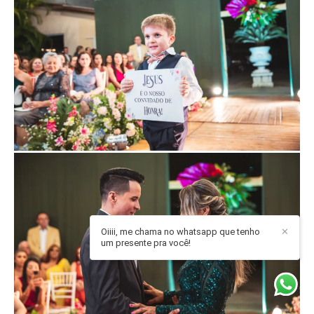
Oiiii, me chama no whatsapp que tenho
✕
um presente pra você!