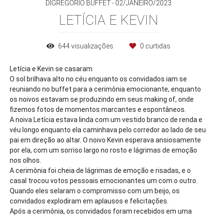
DIGREGÓRIO BUFFET
02/JANEIRO/2023
LETÍCIA E KEVIN
644
visualizações
0
curtidas
Letícia e Kevin se casaram
O sol brilhava alto no céu enquanto os convidados iam se
reuniando no buffet para a cerimônia emocionante, enquanto
os noivos estavam se produzindo em seus making of, onde
fizemos fotos de momentos marcantes e espontâneos.
A noiva Letícia estava linda com um vestido branco de renda e
véu longo enquanto ela caminhava pelo corredor ao lado de seu
pai em direção ao altar. O noivo Kevin esperava ansiosamente
por ela, com um sorriso largo no rosto e lágrimas de emoção
nos olhos.
A cerimônia foi cheia de lágrimas de emoção e risadas, e o
casal trocou votos pessoais emocionantes um com o outro.
Quando eles selaram o compromisso com um beijo, os
convidados explodiram em aplausos e felicitações.
Após a cerimônia, os convidados foram recebidos em uma