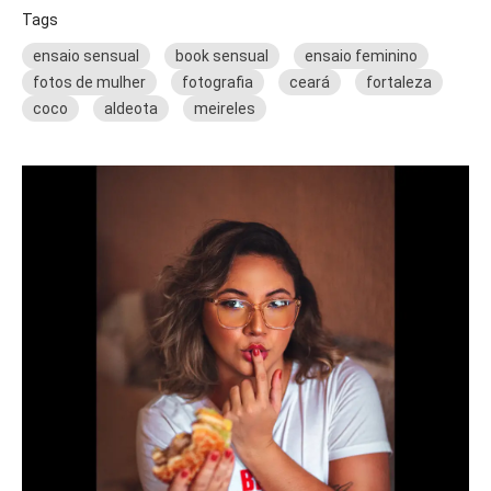
Tags
ensaio sensual
book sensual
ensaio feminino
fotos de mulher
fotografia
ceará
fortaleza
coco
aldeota
meireles