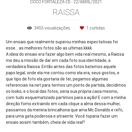
COCÓ FORTALEZA-CE
22/ABRIL/2021
RAISSA
3455
visualizações
1
curtidas
Um ensaio que realmente superou minhas expectativas foi
esse... as melhores fotos são as ultimas kkkk
A ideia do ensaio era fazer algo bem vida real mesmo, a Raissa
me deu a missão de dar em cada foto sua identidade, a
verdadeira Raissa. Então antes das fotos batemos aquele
papo legal, onde ela me contou como ela era, seus gostos, e
que tipo de foto ela gostaria de ter, pegamos algumas
referencias na net para termos um ponto de partida, decidimos
os looks, e o local das fotos, seria sua própria casa mesmo,
com tudo esquematizado partimos para a ação! E com a minha
direção fomo extraindo em cada clique a alma dessa mulher,
passamos da menina brincalhona que ama Mc Donalds e refri,
para uma gata poderosa e atraente. Você toparia fazer um
ensaio assim também, cheia de vida real?