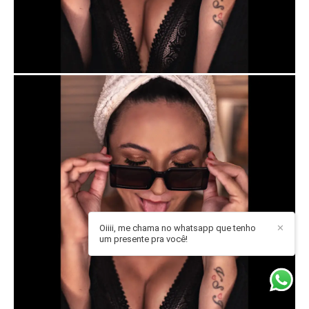
Oiiii, me chama no whatsapp que tenho
✕
um presente pra você!